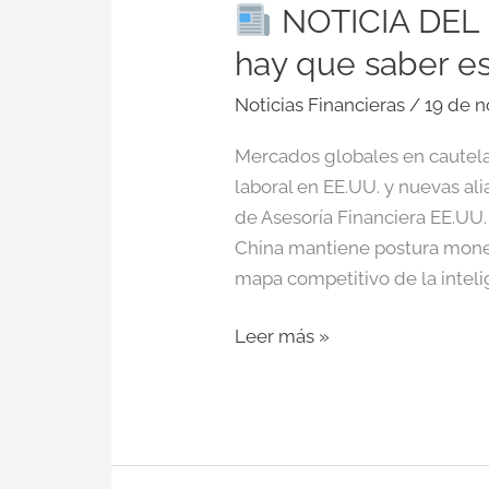
que
NOTICIA DEL D
saber
hay que saber e
esta
mañana
Noticias Financieras
/
19 de 
Mercados globales en cautela:
laboral en EE.UU. y nuevas al
de Asesoría Financiera EE.UU.
China mantiene postura moneta
mapa competitivo de la intelig
Leer más »