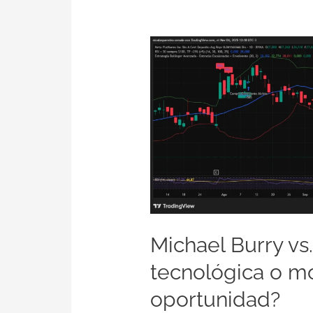
Michael
Burry
vs.
la
IA:
¿Burbuja
tecnológica
o
momento
de
Michael Burry vs.
oportunidad?
tecnológica o 
oportunidad?