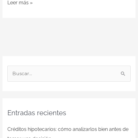
Leer más »
B
u
s
c
Entradas recientes
a
r
Créditos hipotecarios: cómo analizarlos bien antes de
p