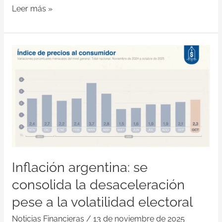
Leer más »
Inflación
argentina:
se
consolida
la
desaceleración
pese
a
la
Inflación argentina: se
volatilidad
electoral
consolida la desaceleración
pese a la volatilidad electoral
Noticias Financieras
/
13 de noviembre de 2025