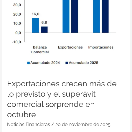
el
superávit
comercial
sorprende
en
octubre
Exportaciones crecen más de
lo previsto y el superávit
comercial sorprende en
octubre
Noticias Financieras
/
20 de noviembre de 2025