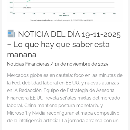
11-
2025
–
Lo
NOTICIA DEL DÍA 19-11-2025
que
hay
– Lo que hay que saber esta
que
mañana
saber
esta
Noticias Financieras
/
19 de noviembre de 2025
mañana
Mercados globales en cautela: foco en las minutas de
la Fed, debilidad laboral en EE.UU. y nuevas alianzas
en IA Redacción: Equipo de Estrategia de Asesoría
Financiera EE.UU. revela señales mixtas del mercado
laboral, China mantiene postura monetaria, y
Microsoft y Nvidia reconfiguran el mapa competitivo
de la inteligencia artificial. La jornada arranca con un