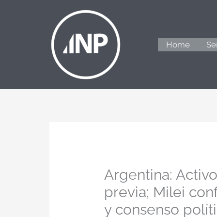
Ir
al
contenido
Home
Se
Argentina: Activ
previa; Milei co
y consenso polít