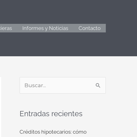
ieras
Informes y Noticias
Contacto
B
u
s
Entradas recientes
c
a
Créditos hipotecarios: cómo