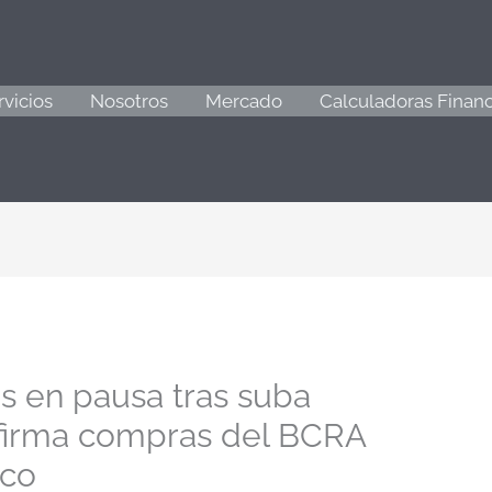
rvicios
Nosotros
Mercado
Calculadoras Financ
os en pausa tras suba
nfirma compras del BCRA
ico