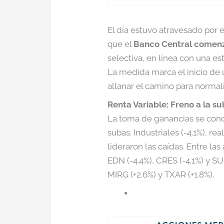
El día estuvo atravesado por e
que el
Banco Central comenz
selectiva, en línea con una e
La medida marca el inicio de
allanar el camino para normaliz
Renta Variable: Freno a la su
La toma de ganancias se conc
subas. Industriales (-4.1%), re
lideraron las caídas. Entre l
EDN (-4.4%), CRES (-4.1%) y S
MIRG (+2.6%) y TXAR (+1.8%).