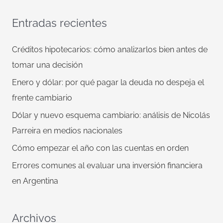
s
Entradas recientes
c
a
Créditos hipotecarios: cómo analizarlos bien antes de
r
tomar una decisión
p
Enero y dólar: por qué pagar la deuda no despeja el
o
frente cambiario
r
Dólar y nuevo esquema cambiario: análisis de Nicolás
:
Parreira en medios nacionales
Cómo empezar el año con las cuentas en orden
Errores comunes al evaluar una inversión financiera
en Argentina
Archivos