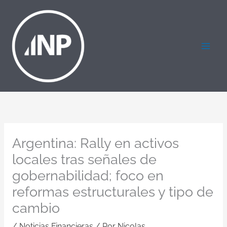
Ir
al
contenido
Argentina: Rally en activos
locales tras señales de
gobernabilidad; foco en
reformas estructurales y tipo de
cambio
/
Noticias Financieras
/ Por
Nicolas