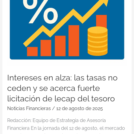
y
se
acerca
fuerte
licitación
de
lecap
del
tesoro
Intereses en alza: las tasas no
ceden y se acerca fuerte
licitación de lecap del tesoro
Noticias Financieras
/
12 de agosto de 2025
Redacción: Equipo de Estrategia de Asesoría
Financiera En la jornada del 12 de agosto, el mercado