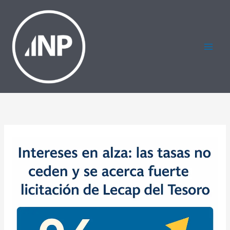
Ir
al
contenido
Intereses
en
alza:
las
tasas
no
ceden