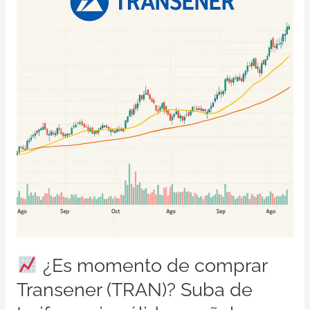
caja
sólida
y
señales
técnicas
positivas
¿Es momento de comprar
Transener (TRAN)? Suba de