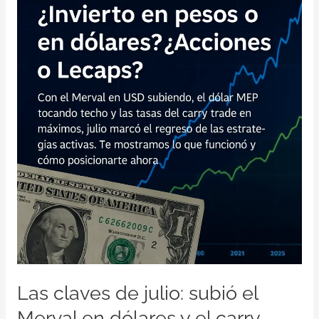
claves
de
julio:
subió
el
Merval
en
dólares
y
el
carry
trade
vuelve
a
ser
protagonista
Las claves de julio: subió el
Merval en dólares y el carry