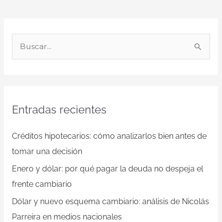
B
u
s
c
Entradas recientes
a
r
Créditos hipotecarios: cómo analizarlos bien antes de
p
tomar una decisión
o
Enero y dólar: por qué pagar la deuda no despeja el
r
frente cambiario
:
Dólar y nuevo esquema cambiario: análisis de Nicolás
Parreira en medios nacionales