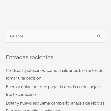
B
u
s
Entradas recientes
c
a
Créditos hipotecarios: cómo analizarlos bien antes de
r
tomar una decisión
p
Enero y dólar: por qué pagar la deuda no despeja el
o
frente cambiario
r
Dólar y nuevo esquema cambiario: análisis de Nicolás
:
Parreira en medios nacionales