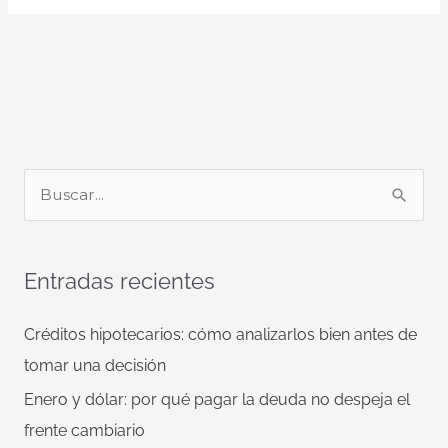
B
u
s
Entradas recientes
c
a
Créditos hipotecarios: cómo analizarlos bien antes de
r
tomar una decisión
p
Enero y dólar: por qué pagar la deuda no despeja el
o
frente cambiario
r