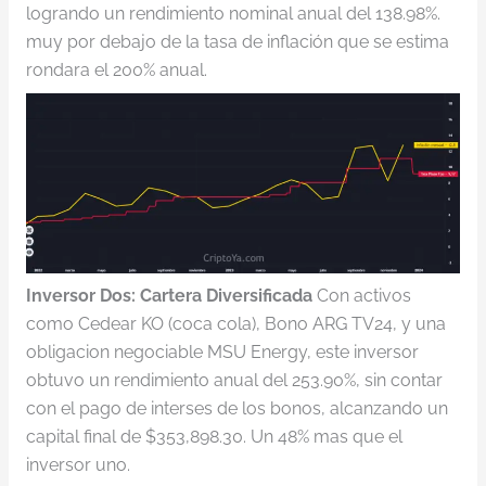
logrando un rendimiento nominal anual del 138.98%.
muy por debajo de la tasa de inflación que se estima
rondara el 200% anual.
Inversor Dos: Cartera Diversificada
Con activos
como Cedear KO (coca cola), Bono ARG TV24, y una
obligacion negociable MSU Energy, este inversor
obtuvo un rendimiento anual del 253.90%, sin contar
con el pago de interses de los bonos, alcanzando un
capital final de $353,898.30. Un 48% mas que el
inversor uno.