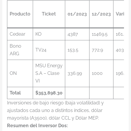
Producto
Ticket
01/2023
12/2023
Variac
Cedear
KO
4387
11469.5
161.44
Bono
TV24
153.5
772.9
403.52
ARG
MSU Energy
ON
S.A – Clase
336.99
1000
196.74
VI
Total
$353,898.30
Inversiones de bajo riesgo (baja volatilidad) y
ajustados cada uno a distintos índices, dólar
mayorista (A3500), dólar CCL y Dólar MEP.
Resumen del Inversor Dos: